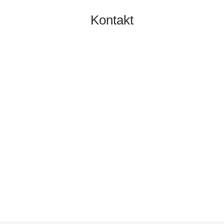
Kontakt
TOBIAS GRÜNERT
IMMOBILIEN MAINZ
06131 2149100
info@gruenert-immobilien.com
Breite Straße 3A
55124 Mainz
Finden Sie uns hier an Google Maps