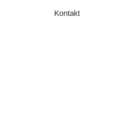
Kontakt
TOBIAS GRÜNERT
IMMOBILIEN MAINZ
06131 2149100
info@gruenert-immobilien.com
Breite Straße 3A
55124 Mainz
Finden Sie uns hier an Google Maps