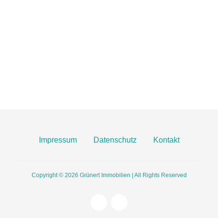
06131 2149100
info@gruenert-immobilien.com
Breite Straße 3A
55124 Mainz
Finden Sie uns hier an Google Maps
Impressum
Datenschutz
Kontakt
Copyright © 2026
Grünert Immobilien | All Rights Reserved