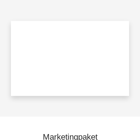
– Mieterauswahl vom Vermieter
Entrümpelung der Immobilie bei Bedarf nach
– Mietvertrag erstellen
Kostenvoranschlag
– Legitimationsprüfung
– Durchführung der Übergabe des Mietobjektes mit
– Terminkoordination und Besprechung des
Schlüsselübergabe und Erstellung eines
Mietvertrages
Übergabeprotokolls
– Vorbereitung der Wohnungsgeberbestätigung
Marketingpaket