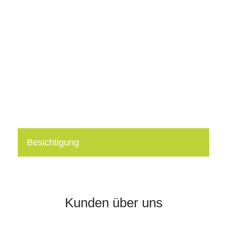
erleichtern sich die Besichtigungsphase.
Interessenten besichtigen online und zu jeder
Tageszeit so oft sie wollen Ihre Immobilie.
Mehr erfahren
Besichtigung
Wir übernehmen die Termine mit Interessenten vor
Ort für Sie und können Ihnen so schon eine
Erstauswahl an potenziellen Mietern präsentieren.
Kunden über uns