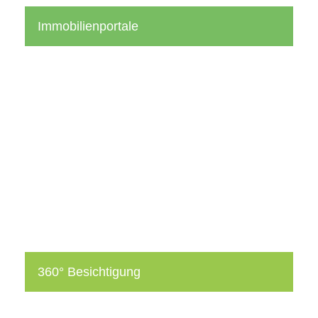
Immobilienportale
Das Einstellen der Immobilie in alle relevanten und
gängigen Immobilienportale ist zeitintensiv und muss
zudem so passieren, dass es Interessenten anspricht.
Wir übernehmen das für Sie und kümmern uns um
Fragen und Besichtigungen.
360° Besichtigung
Mit 360-Grad-Besichtigungen sind Sie innovativ und