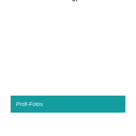
Profi-Fotos
Für die bestmögliche Vermarktung braucht es gute
Fotos. Die Zeit während der Vermarktungsphase wird
dadurch verkürzt und das Haus schneller verkauft.