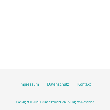
IMMOBILIEN MAINZ
06131 2149100
info@gruenert-immobilien.com
Breite Straße 3A
55124 Mainz
Finden Sie uns hier an Google Maps
Impressum
Datenschutz
Kontakt
Copyright © 2026
Grünert Immobilien | All Rights Reserved