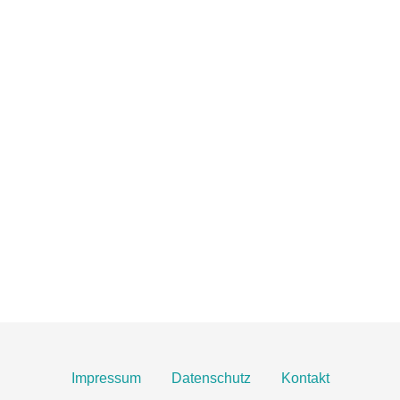
TOBIAS GRÜNERT
IMMOBILIEN MAINZ
06131 2149100
info@gruenert-immobilien.com
Breite Straße 3A
55124 Mainz
Finden Sie uns hier an Google Maps
Impressum
Datenschutz
Kontakt