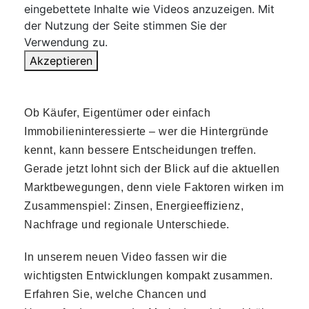
eo.
eingebettete Inhalte wie Videos anzuzeigen. Mit
Meh
der Nutzung der Seite stimmen Sie der
r
Verwendung zu.
erfa
hre
Akzeptieren
n
Video
laden
Ob Käufer, Eigentümer oder einfach
Vimeo
Immobilieninteressierte – wer die Hintergründe
immer
kennt, kann bessere Entscheidungen treffen.
entsperren
Gerade jetzt lohnt sich der Blick auf die aktuellen
Marktbewegungen, denn viele Faktoren wirken im
Zusammenspiel: Zinsen, Energieeffizienz,
Nachfrage und regionale Unterschiede.
In unserem neuen Video fassen wir die
wichtigsten Entwicklungen kompakt zusammen.
Erfahren Sie, welche Chancen und