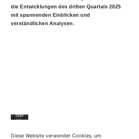
die Entwicklungen des dritten Quartals 2025
mit spannenden Einblicken und
verständlichen Analysen.
Mit
de
m
Lad
en
des
Vid
eos
akz
epti
ere
n
Sie
die
Dat
ens
chu
tzer
klär
ung
von
Diese Website verwendet Cookies, um
Vim