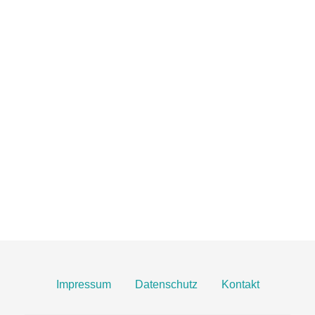
TOBIAS GRÜNERT
IMMOBILIEN MAINZ
06131 2149100
info@gruenert-immobilien.com
Breite Straße 3A
55124 Mainz
Finden Sie uns hier an Google Maps
Impressum
Datenschutz
Kontakt