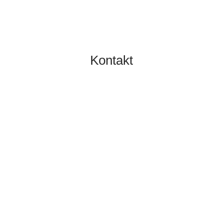
Kontakt
TOBIAS GRÜNERT
IMMOBILIEN MAINZ
06131 2149100
info@gruenert-immobilien.com
Breite Straße 3A
55124 Mainz