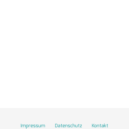
TOBIAS GRÜNERT
IMMOBILIEN MAINZ
06131 2149100
info@gruenert-immobilien.com
Breite Straße 3A
55124 Mainz
Finden Sie uns hier an Google Maps
Impressum
Datenschutz
Kontakt