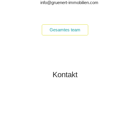
info@gruenert-immobilien.com
Gesamtes team
Kontakt
TOBIAS GRÜNERT
IMMOBILIEN MAINZ
06131 2149100