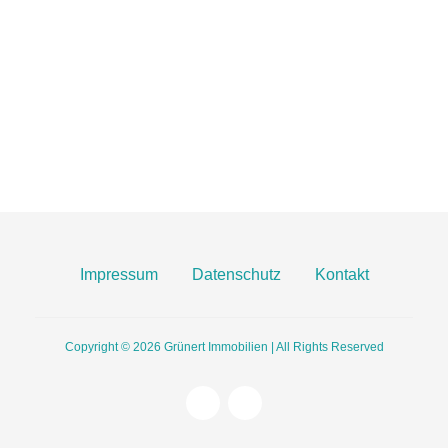
info@gruenert-immobilien.com
Breite Straße 3A
55124 Mainz
Finden Sie uns hier an Google Maps
Impressum
Datenschutz
Kontakt
Copyright © 2026
Grünert Immobilien | All Rights Reserved