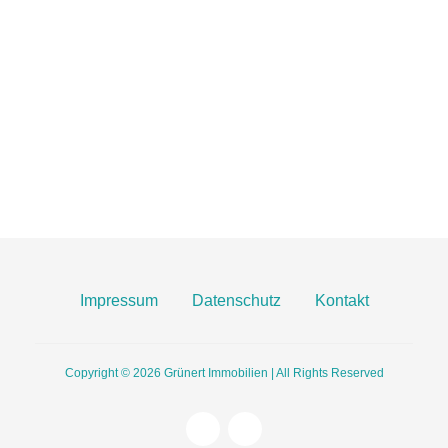
06131 2149100
info@gruenert-immobilien.com
Breite Straße 3A
55124 Mainz
Finden Sie uns hier an Google Maps
Impressum
Datenschutz
Kontakt
Copyright © 2026
Grünert Immobilien | All Rights Reserved