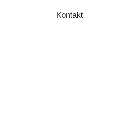
Kontakt
TOBIAS GRÜNERT
IMMOBILIEN MAINZ
06131 2149100
info@gruenert-immobilien.com
Breite Straße 3A
55124 Mainz
Finden Sie uns hier an Google Maps