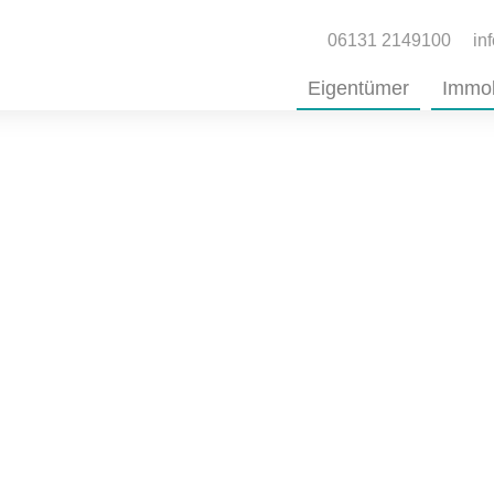
06131 2149100
in
Eigentümer
Immob