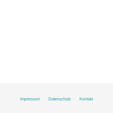
TOBIAS GRÜNERT
IMMOBILIEN MAINZ
06131 2149100
info@gruenert-immobilien.com
Breite Straße 3A
55124 Mainz
Finden Sie uns hier an Google Maps
Impressum
Datenschutz
Kontakt