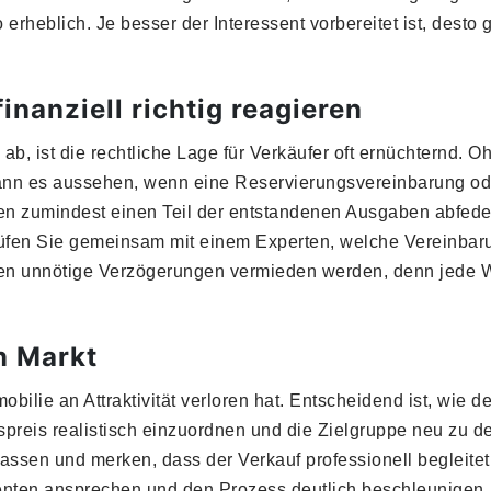
rheblich. Je besser der Interessent vorbereitet ist, desto 
finanziell richtig reagieren
ab, ist die rechtliche Lage für Verkäufer oft ernüchternd. 
nn es aussehen, wenn eine Reservierungsvereinbarung ode
en zumindest einen Teil der entstandenen Ausgaben abfeder
üfen Sie gemeinsam mit einem Experten, welche Vereinbar
ten unnötige Verzögerungen vermieden werden, denn jede 
n Markt
bilie an Attraktivität verloren hat. Entscheidend ist, wie der
preis realistisch einzuordnen und die Zielgruppe neu zu de
fassen und merken, dass der Verkauf professionell begleite
senten ansprechen und den Prozess deutlich beschleunigen. 