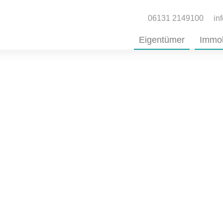
06131 2149100
in
Eigentümer
Immob