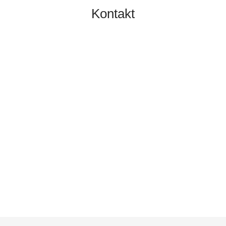
Kontakt
TOBIAS GRÜNERT
IMMOBILIEN MAINZ
06131 2149100
info@gruenert-immobilien.com
Breite Straße 3A
55124 Mainz
Finden Sie uns hier an Google Maps