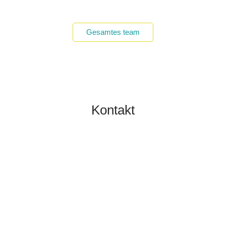
Gesamtes team
Kontakt
TOBIAS GRÜNERT
IMMOBILIEN MAINZ
06131 2149100
info@gruenert-immobilien.com