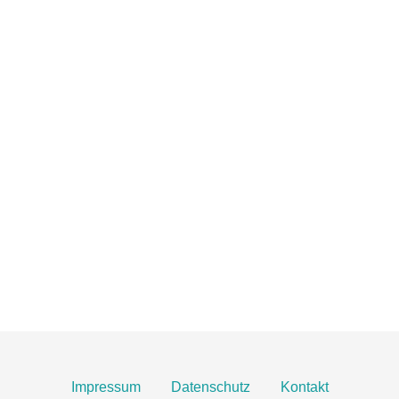
TOBIAS GRÜNERT
IMMOBILIEN MAINZ
06131 2149100
info@gruenert-immobilien.com
Breite Straße 3A
55124 Mainz
Finden Sie uns hier an Google Maps
Impressum
Datenschutz
Kontakt