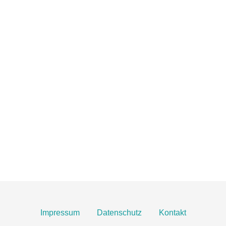
TOBIAS GRÜNERT
IMMOBILIEN MAINZ
06131 2149100
info@gruenert-immobilien.com
Breite Straße 3A
55124 Mainz
Finden Sie uns hier an Google Maps
Impressum
Datenschutz
Kontakt