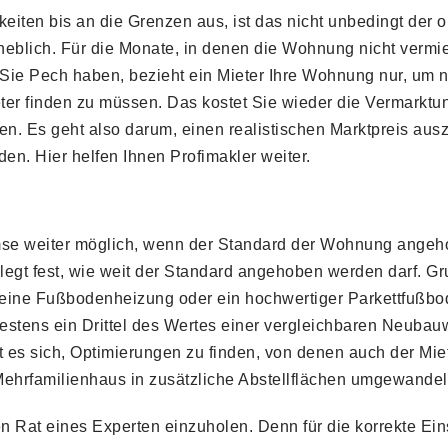
iten bis an die Grenzen aus, ist das nicht unbedingt der o
eblich. Für die Monate, in denen die Wohnung nicht vermiete
ie Pech haben, bezieht ein Mieter Ihre Wohnung nur, um n
ter finden zu müssen. Das kostet Sie wieder die Vermarkt
. Es geht also darum, einen realistischen Marktpreis ausz
en. Hier helfen Ihnen Profimakler weiter.
mse weiter möglich, wenn der Standard der Wohnung angehob
r legt fest, wie weit der Standard angehoben werden darf. Gr
ne Fußbodenheizung oder ein hochwertiger Parkettfußboden
tens ein Drittel des Wertes einer vergleichbaren Neubauw
 sich, Optimierungen zu finden, von denen auch der Mieter
Mehrfamilienhaus in zusätzliche Abstellflächen umgewandel
den Rat eines Experten einzuholen. Denn für die korrekte E