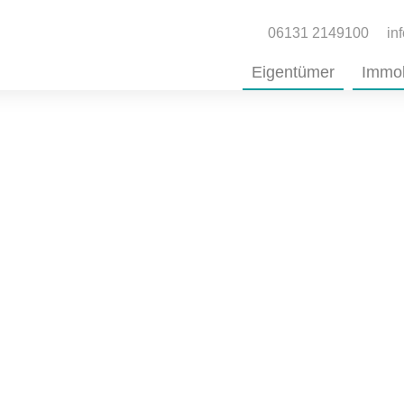
06131 2149100
in
Eigentümer
Immob