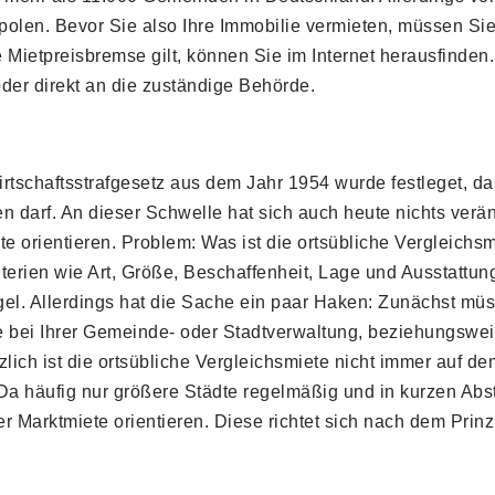
olen. Bevor Sie also Ihre Immobilie vermieten, müssen Sie
e Mietpreisbremse gilt, können Sie im Internet herausfinde
der direkt an die zuständige Behörde.
schaftsstrafgesetz aus dem Jahr 1954 wurde festleget, das
 darf. An dieser Schwelle hat sich auch heute nichts verän
 orientieren. Problem: Was ist die ortsübliche Vergleichsmi
iterien wie Art, Größe, Beschaffenheit, Lage und Ausstattu
iegel. Allerdings hat die Sache ein paar Haken: Zunächst mü
ie bei Ihrer Gemeinde- oder Stadtverwaltung, beziehungswe
lich ist die ortsübliche Vergleichsmiete nicht immer auf de
 Da häufig nur größere Städte regelmäßig und in kurzen Abst
r Marktmiete orientieren. Diese richtet sich nach dem Prin