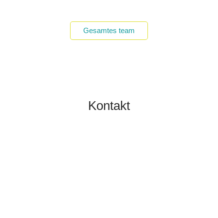
Gesamtes team
Kontakt
TOBIAS GRÜNERT
IMMOBILIEN MAINZ
06131 2149100
info@gruenert-immobilien.com