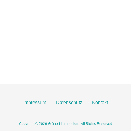
IMMOBILIEN MAINZ
06131 2149100
info@gruenert-immobilien.com
Breite Straße 3A
55124 Mainz
Finden Sie uns hier an Google Maps
Impressum
Datenschutz
Kontakt
Copyright © 2026
Grünert Immobilien | All Rights Reserved