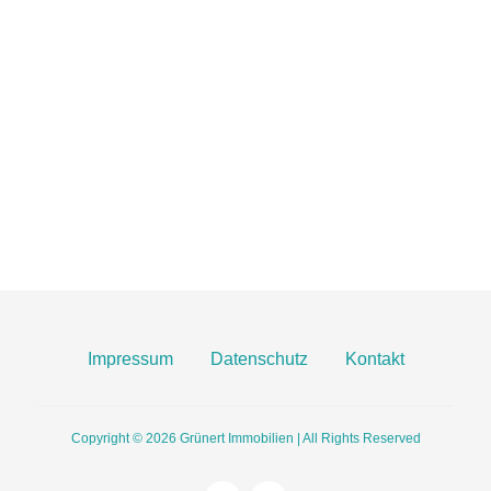
06131 2149100
info@gruenert-immobilien.com
Breite Straße 3A
55124 Mainz
Finden Sie uns hier an Google Maps
Impressum
Datenschutz
Kontakt
Copyright © 2026
Grünert Immobilien | All Rights Reserved