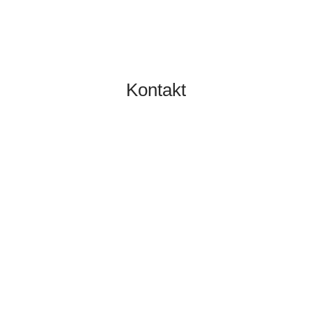
Kontakt
TOBIAS GRÜNERT
IMMOBILIEN MAINZ
06131 2149100
info@gruenert-immobilien.com
Breite Straße 3A
55124 Mainz