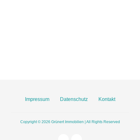
06131 2149100
info@gruenert-immobilien.com
Breite Straße 3A
55124 Mainz
Finden Sie uns hier an Google Maps
Impressum
Datenschutz
Kontakt
Copyright © 2026
Grünert Immobilien | All Rights Reserved