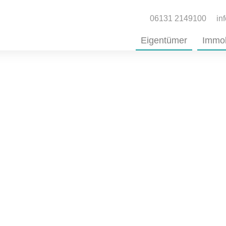
06131 2149100
in
Eigentümer
Immob